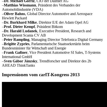
–
Dr. Michael Gorriz
, CIO der Daimler AG
–
Matthias Wissmann
, Präsident des Verbandes der
Automobilindustrie (VDA)
–
Oliver Bahns
, Global Director Automotive and Aerospace
Hewlett Packard
–
Dr. Burkhard Milke
, Direktor E/E der Adam Opel AG
–
Prof. Dieter Kempf
, Präsident Bitkom
–
Dr. Harald Ludanek
, Executive President, Research and
Development Scania CV AB
–
Peter Rampling
, Managing Director Telefonica Digital Germany
–
Brigitte Zypries
, Parlamentarische Staatssekretärin beim
Bundesminister für Wirtschaft und Energie
–
Frank Gaßner
, Vice President Automotive SI Sales, T-Systems
International GmbH
–
Sven Gábor Jánzsky
, Trendforscher und Direktor des 2b
AHEAD ThinkTanks
Impressionen vom carIT-Kongress 2013