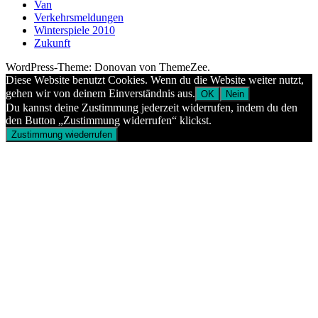
Van
Verkehrsmeldungen
Winterspiele 2010
Zukunft
WordPress-Theme: Donovan von ThemeZee.
Diese Website benutzt Cookies. Wenn du die Website weiter nutzt,
gehen wir von deinem Einverständnis aus.
OK
Nein
Du kannst deine Zustimmung jederzeit widerrufen, indem du den
den Button „Zustimmung widerrufen“ klickst.
Zustimmung wiederrufen