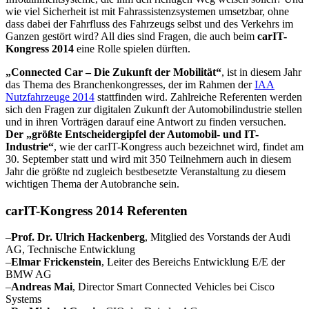
wie viel Sicherheit ist mit Fahrassistenzsystemen umsetzbar, ohne
dass dabei der Fahrfluss des Fahrzeugs selbst und des Verkehrs im
Ganzen gestört wird? All dies sind Fragen, die auch beim
carIT-
Kongress 2014
eine Rolle spielen dürften.
„Connected Car – Die Zukunft der Mobilität“
, ist in diesem Jahr
das Thema des Branchenkongresses, der im Rahmen der
IAA
Nutzfahrzeuge 2014
stattfinden wird. Zahlreiche Referenten werden
sich den Fragen zur digitalen Zukunft der Automobilindustrie stellen
und in ihren Vorträgen darauf eine Antwort zu finden versuchen.
Der „größte Entscheidergipfel der Automobil- und IT-
Industrie“
, wie der carIT-Kongress auch bezeichnet wird, findet am
30. September statt und wird mit 350 Teilnehmern auch in diesem
Jahr die größte nd zugleich bestbesetzte Veranstaltung zu diesem
wichtigen Thema der Autobranche sein.
carIT-Kongress 2014 Referenten
–
Prof. Dr. Ulrich Hackenberg
, Mitglied des Vorstands der Audi
AG, Technische Entwicklung
–
Elmar Frickenstein
, Leiter des Bereichs Entwicklung E/E der
BMW AG
–
Andreas Mai
, Director Smart Connected Vehicles bei Cisco
Systems