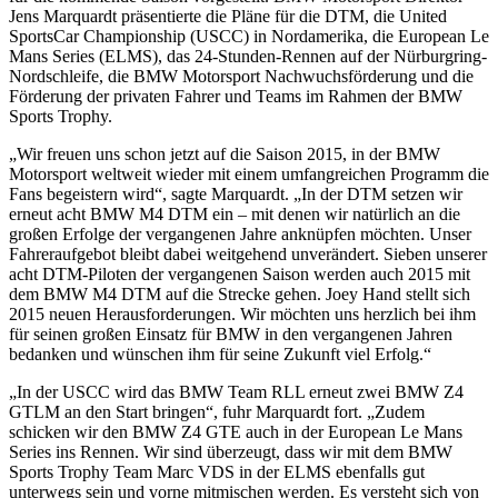
Jens Marquardt präsentierte die Pläne für die DTM, die United
SportsCar Championship (USCC) in Nordamerika, die European Le
Mans Series (ELMS), das 24-Stunden-Rennen auf der Nürburgring-
Nordschleife, die BMW Motorsport Nachwuchsförderung und die
Förderung der privaten Fahrer und Teams im Rahmen der BMW
Sports Trophy.
„Wir freuen uns schon jetzt auf die Saison 2015, in der BMW
Motorsport weltweit wieder mit einem umfangreichen Programm die
Fans begeistern wird“, sagte Marquardt. „In der DTM setzen wir
erneut acht BMW M4 DTM ein – mit denen wir natürlich an die
großen Erfolge der vergangenen Jahre anknüpfen möchten. Unser
Fahreraufgebot bleibt dabei weitgehend unverändert. Sieben unserer
acht DTM-Piloten der vergangenen Saison werden auch 2015 mit
dem BMW M4 DTM auf die Strecke gehen. Joey Hand stellt sich
2015 neuen Herausforderungen. Wir möchten uns herzlich bei ihm
für seinen großen Einsatz für BMW in den vergangenen Jahren
bedanken und wünschen ihm für seine Zukunft viel Erfolg.“
„In der USCC wird das BMW Team RLL erneut zwei BMW Z4
GTLM an den Start bringen“, fuhr Marquardt fort. „Zudem
schicken wir den BMW Z4 GTE auch in der European Le Mans
Series ins Rennen. Wir sind überzeugt, dass wir mit dem BMW
Sports Trophy Team Marc VDS in der ELMS ebenfalls gut
unterwegs sein und vorne mitmischen werden. Es versteht sich von