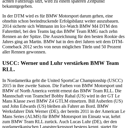
achten Fahrzeugs sitzt, wird zu einem späteren Zeitpunkt
bekanntgegeben.
In der DTM wird es für BMW Motorsport darum gehen, eine
ohnehin schon beeindruckende Erfolgsbilanz weiter auszubauen.
2014 sicherte sich Wittmann im Ice-Watch BMW M4 DTM den
Fahrertitel, bei den Teams lag das BMW Team RMG nach zehn
Rennen an der Spitze. Die Auszeichnung für den besten Rookie des
Jahres ging an Martin. BMW hat in den drei Jahren seit dem DTM-
Comeback 2012 sechs von neun möglichen Titeln und 50 Prozent
aller Rennen gewonnen.
USCC: Werner und Luhr verstärken BMW Team
RLL.
In Nordamerika geht die United SportsCar Championship (USCC)
2015 in ihre zweite Saison. Die Farben von BMW Motorsport und
BMW of North America vertritt erneut das BMW Team RLL. Die
Mannschaft von Teamchef Bobby Rahal (US) wird in der GT Le
Mans Klasse zwei BMW Z4 GTLM einsetzen. Bill Auberlen (US)
und John Edwards (US) bleiben als Fahrer an Bord. BMW
Werksfahrer Dirk Werner (DE), der bereits 2011 in der American Le
Mans Series (ALMS) für BMW Motorsport im Einsatz war, kehrt
zum BMW Team RLL zurück. Auch Lucas Luhr (DE), der den
nordamerikanischen Langstreckensport bestens kennt, startet für