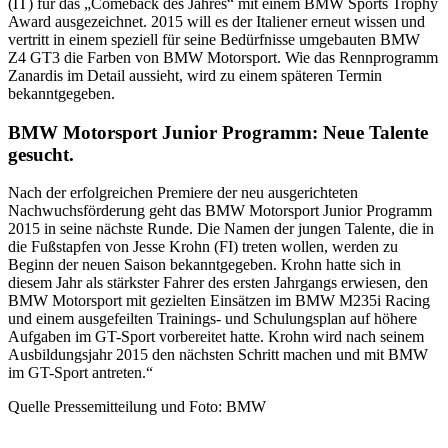
(IT) für das „Comeback des Jahres“ mit einem BMW Sports Trophy
Award ausgezeichnet. 2015 will es der Italiener erneut wissen und
vertritt in einem speziell für seine Bedürfnisse umgebauten BMW
Z4 GT3 die Farben von BMW Motorsport. Wie das Rennprogramm
Zanardis im Detail aussieht, wird zu einem späteren Termin
bekanntgegeben.
BMW Motorsport Junior Programm: Neue Talente
gesucht.
Nach der erfolgreichen Premiere der neu ausgerichteten
Nachwuchsförderung geht das BMW Motorsport Junior Programm
2015 in seine nächste Runde. Die Namen der jungen Talente, die in
die Fußstapfen von Jesse Krohn (FI) treten wollen, werden zu
Beginn der neuen Saison bekanntgegeben. Krohn hatte sich in
diesem Jahr als stärkster Fahrer des ersten Jahrgangs erwiesen, den
BMW Motorsport mit gezielten Einsätzen im BMW M235i Racing
und einem ausgefeilten Trainings- und Schulungsplan auf höhere
Aufgaben im GT-Sport vorbereitet hatte. Krohn wird nach seinem
Ausbildungsjahr 2015 den nächsten Schritt machen und mit BMW
im GT-Sport antreten.“
Quelle Pressemitteilung und Foto: BMW