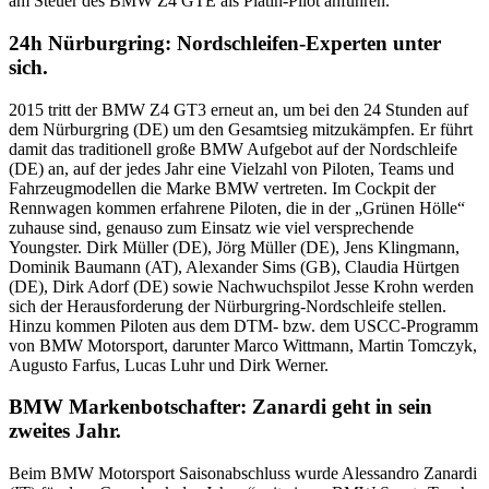
am Steuer des BMW Z4 GTE als Platin-Pilot anführen.
24h Nürburgring: Nordschleifen-Experten unter
sich.
2015 tritt der BMW Z4 GT3 erneut an, um bei den 24 Stunden auf
dem Nürburgring (DE) um den Gesamtsieg mitzukämpfen. Er führt
damit das traditionell große BMW Aufgebot auf der Nordschleife
(DE) an, auf der jedes Jahr eine Vielzahl von Piloten, Teams und
Fahrzeugmodellen die Marke BMW vertreten. Im Cockpit der
Rennwagen kommen erfahrene Piloten, die in der „Grünen Hölle“
zuhause sind, genauso zum Einsatz wie viel versprechende
Youngster. Dirk Müller (DE), Jörg Müller (DE), Jens Klingmann,
Dominik Baumann (AT), Alexander Sims (GB), Claudia Hürtgen
(DE), Dirk Adorf (DE) sowie Nachwuchspilot Jesse Krohn werden
sich der Herausforderung der Nürburgring-Nordschleife stellen.
Hinzu kommen Piloten aus dem DTM- bzw. dem USCC-Programm
von BMW Motorsport, darunter Marco Wittmann, Martin Tomczyk,
Augusto Farfus, Lucas Luhr und Dirk Werner.
BMW Markenbotschafter: Zanardi geht in sein
zweites Jahr.
Beim BMW Motorsport Saisonabschluss wurde Alessandro Zanardi