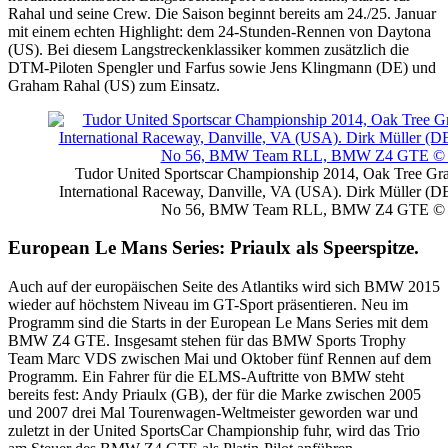
Rahal und seine Crew. Die Saison beginnt bereits am 24./25. Januar
mit einem echten Highlight: dem 24-Stunden-Rennen von Daytona
(US). Bei diesem Langstreckenklassiker kommen zusätzlich die
DTM-Piloten Spengler und Farfus sowie Jens Klingmann (DE) und
Graham Rahal (US) zum Einsatz.
Tudor United Sportscar Championship 2014, Oak Tree Gran
International Raceway, Danville, VA (USA). Dirk Müller (
No 56, BMW Team RLL, BMW Z4 GTE 
European Le Mans Series: Priaulx als Speerspitze.
Auch auf der europäischen Seite des Atlantiks wird sich BMW 2015
wieder auf höchstem Niveau im GT-Sport präsentieren. Neu im
Programm sind die Starts in der European Le Mans Series mit dem
BMW Z4 GTE. Insgesamt stehen für das BMW Sports Trophy
Team Marc VDS zwischen Mai und Oktober fünf Rennen auf dem
Programm. Ein Fahrer für die ELMS-Auftritte von BMW steht
bereits fest: Andy Priaulx (GB), der für die Marke zwischen 2005
und 2007 drei Mal Tourenwagen-Weltmeister geworden war und
zuletzt in der United SportsCar Championship fuhr, wird das Trio