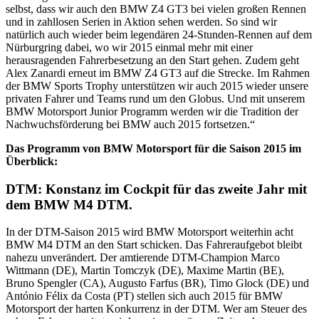
selbst, dass wir auch den BMW Z4 GT3 bei vielen großen Rennen
und in zahllosen Serien in Aktion sehen werden. So sind wir
natürlich auch wieder beim legendären 24-Stunden-Rennen auf dem
Nürburgring dabei, wo wir 2015 einmal mehr mit einer
herausragenden Fahrerbesetzung an den Start gehen. Zudem geht
Alex Zanardi erneut im BMW Z4 GT3 auf die Strecke. Im Rahmen
der BMW Sports Trophy unterstützen wir auch 2015 wieder unsere
privaten Fahrer und Teams rund um den Globus. Und mit unserem
BMW Motorsport Junior Programm werden wir die Tradition der
Nachwuchsförderung bei BMW auch 2015 fortsetzen.“
Das Programm von BMW Motorsport für die Saison 2015 im
Überblick:
DTM: Konstanz im Cockpit für das zweite Jahr mit
dem BMW M4 DTM.
In der DTM-Saison 2015 wird BMW Motorsport weiterhin acht
BMW M4 DTM an den Start schicken. Das Fahreraufgebot bleibt
nahezu unverändert. Der amtierende DTM-Champion Marco
Wittmann (DE), Martin Tomczyk (DE), Maxime Martin (BE),
Bruno Spengler (CA), Augusto Farfus (BR), Timo Glock (DE) und
António Félix da Costa (PT) stellen sich auch 2015 für BMW
Motorsport der harten Konkurrenz in der DTM. Wer am Steuer des