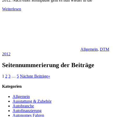
2012. Nach einer Rennpause geht es nun wieder in die
Weiterlesen
Allgemein
,
DTM
2012
Seitennummerierung der Beiträge
1
2
3
…
5
Nächste Beiträge
»
Kategorien
Allgemein
Ausstattung & Zubehör
Autobranche
Autofinanzierung
Autonomes Fahren