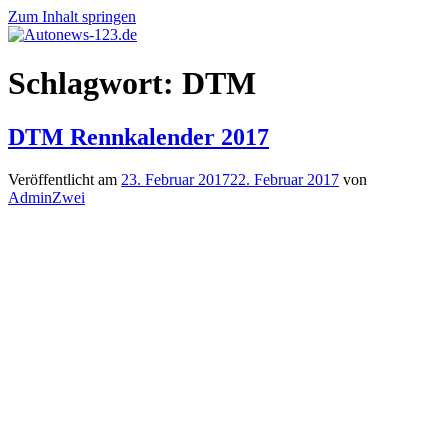
Zum Inhalt springen
Autonews-
Autonews
Schlagwort:
DTM
123.de
mit
Charme
DTM Rennkalender 2017
Veröffentlicht am
23. Februar 2017
22. Februar 2017
von
AdminZwei