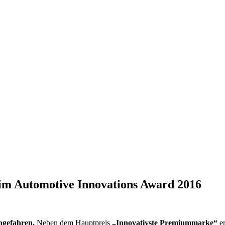
im Automotive Innovations Award 2016
ingefahren.
Neben dem Hauptpreis
„Innovativste Premiummarke“
er