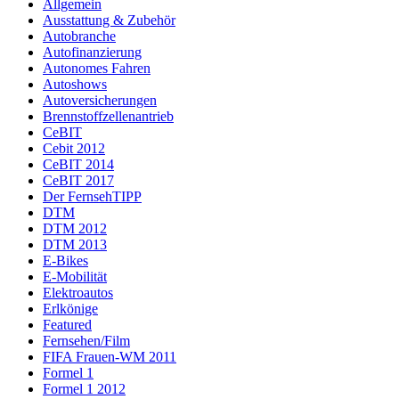
Allgemein
Ausstattung & Zubehör
Autobranche
Autofinanzierung
Autonomes Fahren
Autoshows
Autoversicherungen
Brennstoffzellenantrieb
CeBIT
Cebit 2012
CeBIT 2014
CeBIT 2017
Der FernsehTIPP
DTM
DTM 2012
DTM 2013
E-Bikes
E-Mobilität
Elektroautos
Erlkönige
Featured
Fernsehen/Film
FIFA Frauen-WM 2011
Formel 1
Formel 1 2012