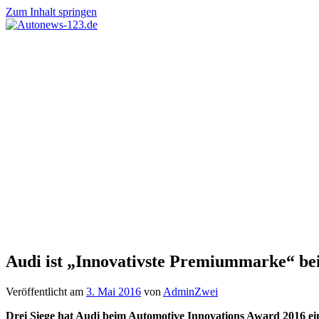
Zum Inhalt springen
Autonews-
Autonews
123.de
mit
Charme
Audi ist „Innovativste Premiummarke“ be
Veröffentlicht am
3. Mai 2016
von
AdminZwei
Drei Siege hat Audi beim Automotive Innovations Award 2016 e