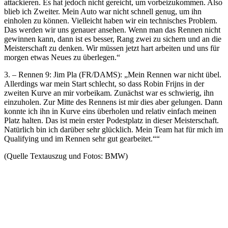
attackieren. Es hat jedoch nicht gereicht, um vorbeizukommen. Also
blieb ich Zweiter. Mein Auto war nicht schnell genug, um ihn
einholen zu können. Vielleicht haben wir ein technisches Problem.
Das werden wir uns genauer ansehen. Wenn man das Rennen nicht
gewinnen kann, dann ist es besser, Rang zwei zu sichern und an die
Meisterschaft zu denken. Wir müssen jetzt hart arbeiten und uns für
morgen etwas Neues zu überlegen.“
3. – Rennen 9: Jim Pla (FR/DAMS): „Mein Rennen war nicht übel.
Allerdings war mein Start schlecht, so dass Robin Frijns in der
zweiten Kurve an mir vorbeikam. Zunächst war es schwierig, ihn
einzuholen. Zur Mitte des Rennens ist mir dies aber gelungen. Dann
konnte ich ihn in Kurve eins überholen und relativ einfach meinen
Platz halten. Das ist mein erster Podestplatz in dieser Meisterschaft.
Natürlich bin ich darüber sehr glücklich. Mein Team hat für mich im
Qualifying und im Rennen sehr gut gearbeitet.““
(Quelle Textauszug und Fotos: BMW)