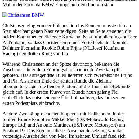
Mal in der Formula BMW Europe auf dem Podium stand.
Christensen ging von der Poleposition ins Rennen, musste sich am
Start aber hart gegen Nasr verteidigen. Seite an Seite steuerten die
beiden Kontrahenten die erste Kurve an. Nasr fuhr allerdings auf der
Außenbahn, so dass Christensen seinen Vorteil behalten konnte.
Dahinter übernahm Rookie Robin Frijns (NL/Josef Kaufmann
Racing) den dritten Rang von Pla.
Während Christensen an der Spitze davonzog, bekamen die
Zuschauer hinter dem Führungsduo spannende Zweikämpfe
geboten. Das aufregendste Duell lieferten sich zweifelsohne Frijns
und Pla. Als sie am Ende der achten Runde die Ziellinie
überquerten, lagen die beiden Piloten auf die Tausendstelsekunde
gleich auf. In der ersten Kurve von Runde neun gelang Pla
schließlich das entscheidende Überholmanöver, das ihm seinen
ersten Podestplatz einbrachte.
Andere Zweikämpfe endeten hingegen mit Kollisionen. In der
fünften Runde kämpften Mikkel Mac (DK/Motaworld Racing
Europe Ltd) und Antonio Martinez (ES/Fortec Motorsport) um
Position 19. Das Ergebnis dieser Auseinandersetzung war das
vorzeitige Ausscheiden von Mac. Im zehnten Umlauf fand sich