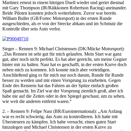
Martinez erneut in einem hitzigen Duell wieder und geriet diesmal
mit Gary Thompson (IR/Räikkonen Robertson Racing) aneinander.
Beide Piloten konnten jedoch weiterfahren. Zuvor war bereits
William Buller (GB/Fortec Motorsport) in der ersten Runde
ausgeschieden, als er von der Strecke abkam und im Schmutz die
Kontrolle über sein Auto verlor.
Sieger – Rennen 9: Michael Christensen (DK/Mücke Motorsport):
„Das Rennen ist sehr gut für mich gelaufen. Mein Start war ganz
gut, aber noch nicht perfekt. Es hat aber gereicht, um meine Gegner
hinter mir zu halten. Nasr hat es geschafft, in der ersten Kurve doch
neben mich zu kommen. Ich konnte mich aber verteidigen.
Anschließend ging es für mich nur noch darum, Runde für Runde
besser zu werden und mir einen Vorsprung zu erarbeiten. Gegen
Ende des Rennens hat das Fahren an der Spitze einfach großen
Spaß gemacht. Im Ziel war der Vorsprung ziemlich groß, aber ich
habe nie auf die Zeiten oder in den Spiegel geschaut, um zu sehen,
wie weit die anderen entfernt waren.“
2. – Rennen 9: Felipe Nasr (BR/Eurointernational): „Am Anfang
war es recht schwierig, das Auto zu kontrollieren. Ich hatte mit
Übersteuern zu kämpfen. Ich habe versucht, einen guten Start
hinzulegen und Michael Christensen in der ersten Kurve zu