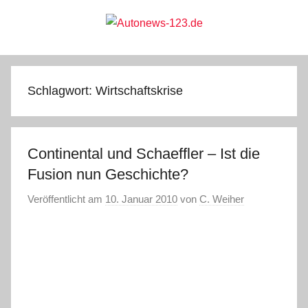
Zum
Inhalt
springen
Autonews-
Autonews
mit
Charme
123.de
Schlagwort:
Wirtschaftskrise
Continental und Schaeffler – Ist die
Fusion nun Geschichte?
Veröffentlicht am
10. Januar 2010
von
C. Weiher