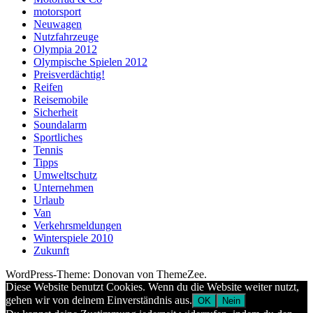
motorsport
Neuwagen
Nutzfahrzeuge
Olympia 2012
Olympische Spielen 2012
Preisverdächtig!
Reifen
Reisemobile
Sicherheit
Soundalarm
Sportliches
Tennis
Tipps
Umweltschutz
Unternehmen
Urlaub
Van
Verkehrsmeldungen
Winterspiele 2010
Zukunft
WordPress-Theme: Donovan von ThemeZee.
Diese Website benutzt Cookies. Wenn du die Website weiter nutzt,
gehen wir von deinem Einverständnis aus.
OK
Nein