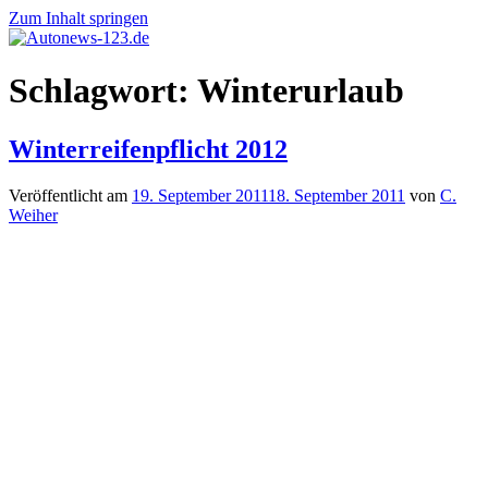
Zum Inhalt springen
Autonews-
Autonews
Schlagwort:
Winterurlaub
123.de
mit
Charme
Winterreifenpflicht 2012
Veröffentlicht am
19. September 2011
18. September 2011
von
C.
Weiher