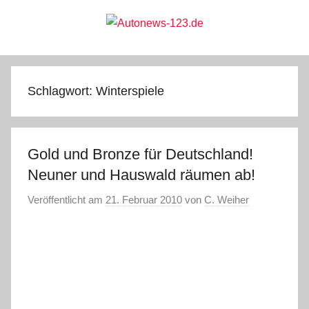
Zum
Inhalt
springen
Autonews-
Autonews
mit
Charme
123.de
Schlagwort:
Winterspiele
Gold und Bronze für Deutschland!
Neuner und Hauswald räumen ab!
Veröffentlicht am
21. Februar 2010
von
C. Weiher