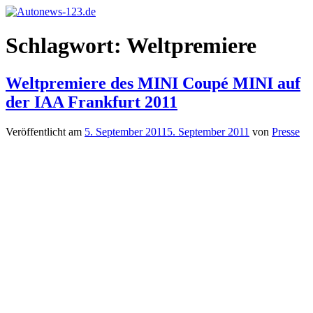
Zum
Inhalt
Autonews-
Autonews
springen
Schlagwort:
Weltpremiere
123.de
mit
Charme
Weltpremiere des MINI Coupé MINI auf
der IAA Frankfurt 2011
Veröffentlicht am
5. September 2011
5. September 2011
von
Presse