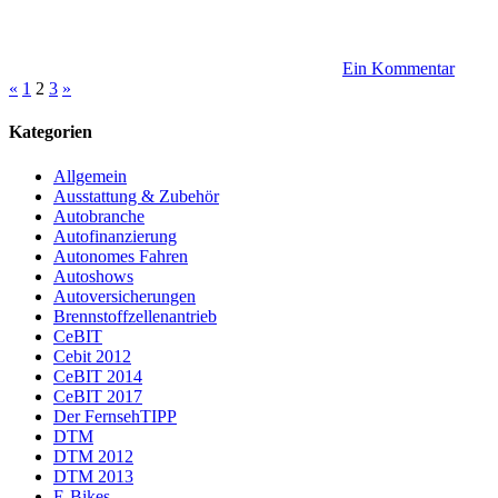
Ein Kommentar
Seitennummerierung
Vorherige
Nächste
«
1
2
3
»
Beiträge
Beiträge
der
Kategorien
Beiträge
Allgemein
Ausstattung & Zubehör
Autobranche
Autofinanzierung
Autonomes Fahren
Autoshows
Autoversicherungen
Brennstoffzellenantrieb
CeBIT
Cebit 2012
CeBIT 2014
CeBIT 2017
Der FernsehTIPP
DTM
DTM 2012
DTM 2013
E-Bikes