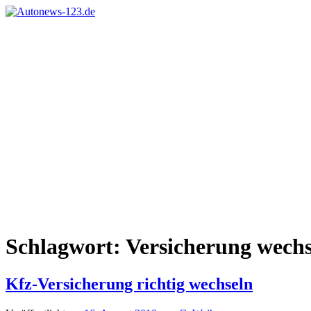
Zum
Inhalt
Autonews-
Autonews
springen
123.de
mit
Charme
Schlagwort:
Versicherung wechs
Kfz-Versicherung richtig wechseln