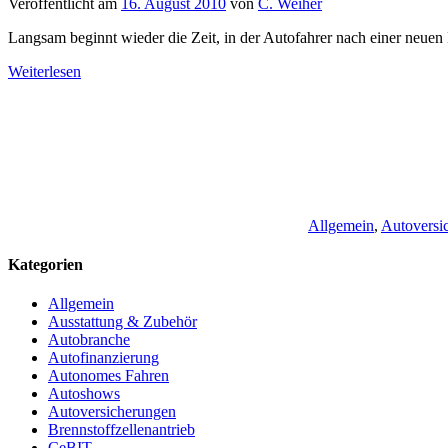
Veröffentlicht am
16. August 2010
von
C. Weiher
Langsam beginnt wieder die Zeit, in der Autofahrer nach einer neue
Weiterlesen
Allgemein
,
Autoversi
Kategorien
Allgemein
Ausstattung & Zubehör
Autobranche
Autofinanzierung
Autonomes Fahren
Autoshows
Autoversicherungen
Brennstoffzellenantrieb
CeBIT