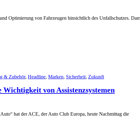
g und Optimierung von Fahrzeugen hinsichtlich des Unfallschutzes. Dam
ng & Zubehör
,
Headline
,
Marken
,
Sicherheit
,
Zukunft
e Wichtigkeit von Assistenzsystemen
m Auto“ hat der ACE, der Auto Club Europa, heute Nachmittag die