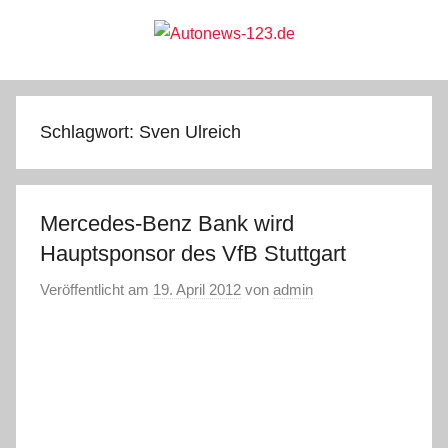
Zum
Inhalt
springen
Autonews-
Autonews
mit
Charme
123.de
Schlagwort:
Sven Ulreich
Mercedes-Benz Bank wird
Hauptsponsor des VfB Stuttgart
Veröffentlicht am
19. April 2012
von
admin