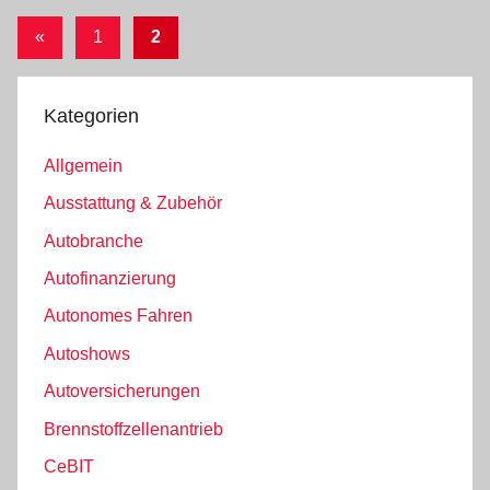
Seitennummerierung
Vorherige
«
1
2
Beiträge
der
Beiträge
Kategorien
Allgemein
Ausstattung & Zubehör
Autobranche
Autofinanzierung
Autonomes Fahren
Autoshows
Autoversicherungen
Brennstoffzellenantrieb
CeBIT