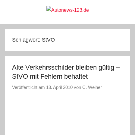
Zum
Inhalt
springen
Autonews-
Autonews
mit
Charme
123.de
Schlagwort:
StVO
Alte Verkehrsschilder bleiben gültig –
StVO mit Fehlern behaftet
Veröffentlicht am
13. April 2010
von
C. Weiher