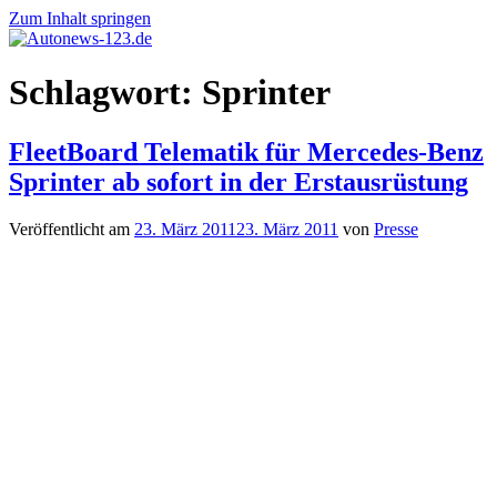
Zum Inhalt springen
Autonews-
Autonews
Schlagwort:
Sprinter
123.de
mit
Charme
FleetBoard Telematik für Mercedes-Benz
Sprinter ab sofort in der Erstausrüstung
Veröffentlicht am
23. März 2011
23. März 2011
von
Presse