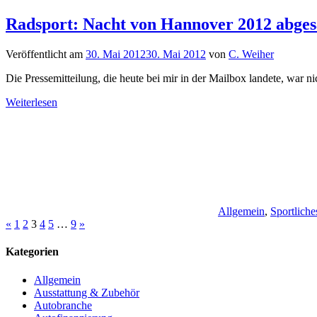
Radsport: Nacht von Hannover 2012 abges
Veröffentlicht am
30. Mai 2012
30. Mai 2012
von
C. Weiher
Die Pressemitteilung, die heute bei mir in der Mailbox landete, war n
Weiterlesen
Allgemein
,
Sportliche
Seitennummerierung
Vorherige
Nächste
«
1
2
3
4
5
…
9
»
Beiträge
Beiträge
der
Kategorien
Beiträge
Allgemein
Ausstattung & Zubehör
Autobranche