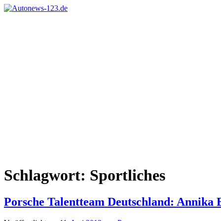
Zum
Inhalt
Autonews-
Autonews
springen
123.de
mit
Charme
Schlagwort:
Sportliches
Porsche Talentteam Deutschland: Annika B