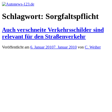
Zum
Inhalt
Autonews-
Autonews
springen
Schlagwort:
Sorgfaltspflicht
123.de
mit
Charme
Auch verschneite Verkehrsschilder sind
relevant für den Straßenverkehr
Veröffentlicht am
6. Januar 2010
7. Januar 2010
von
C. Weiher