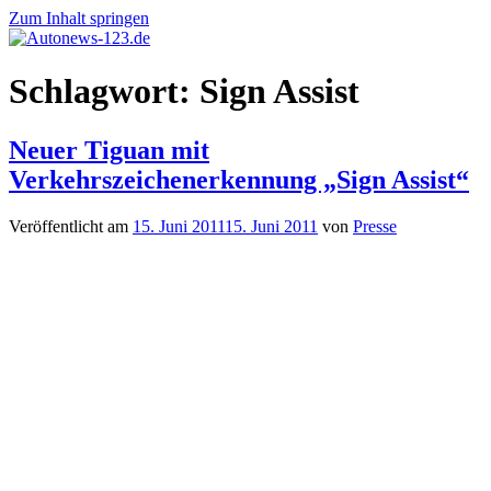
Zum Inhalt springen
Autonews-
Autonews
Schlagwort:
Sign Assist
123.de
mit
Charme
Neuer Tiguan mit
Verkehrszeichenerkennung „Sign Assist“
Veröffentlicht am
15. Juni 2011
15. Juni 2011
von
Presse