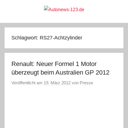
Zum
Inhalt
springen
Autonews-
Autonews
mit
Charme
123.de
Schlagwort:
RS27-Achtzylinder
Renault: Neuer Formel 1 Motor
überzeugt beim Australien GP 2012
Veröffentlicht am
19. März 2012
von
Presse