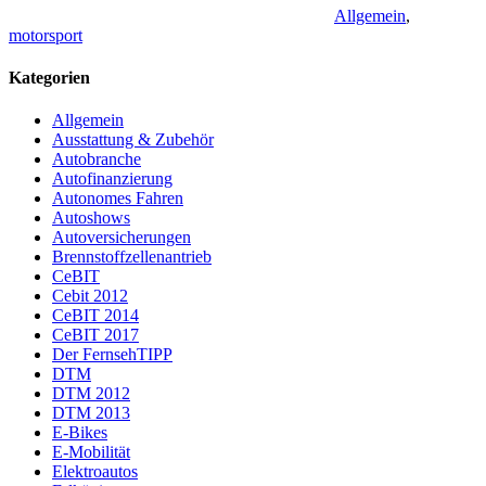
Allgemein
,
motorsport
Kategorien
Allgemein
Ausstattung & Zubehör
Autobranche
Autofinanzierung
Autonomes Fahren
Autoshows
Autoversicherungen
Brennstoffzellenantrieb
CeBIT
Cebit 2012
CeBIT 2014
CeBIT 2017
Der FernsehTIPP
DTM
DTM 2012
DTM 2013
E-Bikes
E-Mobilität
Elektroautos