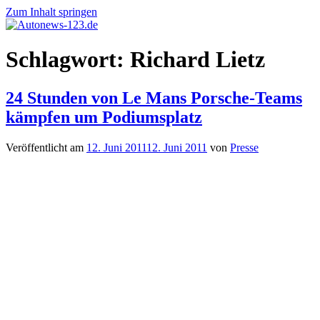
Zum Inhalt springen
Autonews-
Autonews
Schlagwort:
Richard Lietz
123.de
mit
Charme
24 Stunden von Le Mans Porsche-Teams
kämpfen um Podiumsplatz
Veröffentlicht am
12. Juni 2011
12. Juni 2011
von
Presse