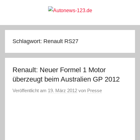
Zum
Inhalt
springen
Autonews-
Autonews
mit
Charme
123.de
Schlagwort:
Renault RS27
Renault: Neuer Formel 1 Motor
überzeugt beim Australien GP 2012
Veröffentlicht am
19. März 2012
von
Presse