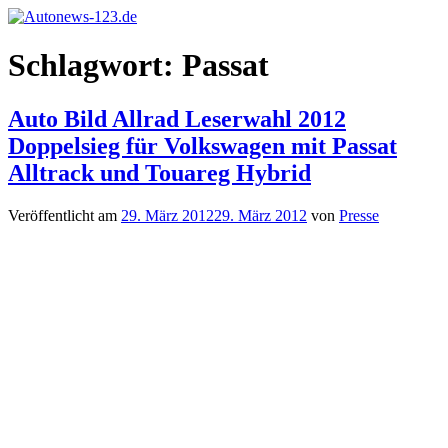
Zum
Inhalt
Autonews-
Autonews
springen
Schlagwort:
Passat
123.de
mit
Charme
Auto Bild Allrad Leserwahl 2012
Doppelsieg für Volkswagen mit Passat
Alltrack und Touareg Hybrid
Veröffentlicht am
29. März 2012
29. März 2012
von
Presse