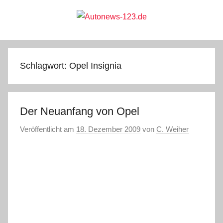
Zum
Inhalt
springen
Autonews-
Autonews
mit
Charme
123.de
Schlagwort:
Opel Insignia
Der Neuanfang von Opel
Veröffentlicht am
18. Dezember 2009
von
C. Weiher