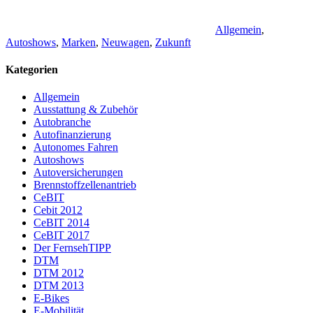
Allgemein
,
Autoshows
,
Marken
,
Neuwagen
,
Zukunft
Kategorien
Allgemein
Ausstattung & Zubehör
Autobranche
Autofinanzierung
Autonomes Fahren
Autoshows
Autoversicherungen
Brennstoffzellenantrieb
CeBIT
Cebit 2012
CeBIT 2014
CeBIT 2017
Der FernsehTIPP
DTM
DTM 2012
DTM 2013
E-Bikes
E-Mobilität