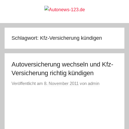
Zum
Inhalt
springen
Autonews-
Autonews
mit
Charme
123.de
Schlagwort:
Kfz-Versicherung kündigen
Autoversicherung wechseln und Kfz-
Versicherung richtig kündigen
Veröffentlicht am
8. November 2011
von
admin