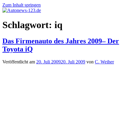
Zum Inhalt springen
Autonews-
Autonews
Schlagwort:
iq
123.de
mit
Charme
Das Firmenauto des Jahres 2009– Der
Toyota iQ
Veröffentlicht am
20. Juli 2009
20. Juli 2009
von
C. Weiher