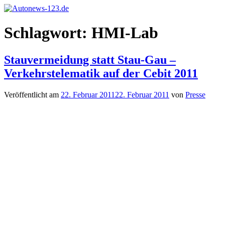
Zum
Inhalt
Autonews-
Autonews
springen
Schlagwort:
HMI-Lab
123.de
mit
Charme
Stauvermeidung statt Stau-Gau –
Verkehrstelematik auf der Cebit 2011
Veröffentlicht am
22. Februar 2011
22. Februar 2011
von
Presse