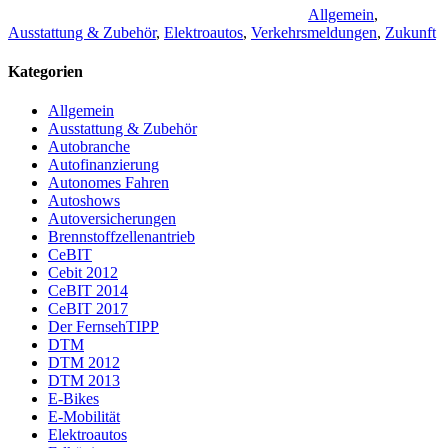
Allgemein
,
Ausstattung & Zubehör
,
Elektroautos
,
Verkehrsmeldungen
,
Zukunft
Kategorien
Allgemein
Ausstattung & Zubehör
Autobranche
Autofinanzierung
Autonomes Fahren
Autoshows
Autoversicherungen
Brennstoffzellenantrieb
CeBIT
Cebit 2012
CeBIT 2014
CeBIT 2017
Der FernsehTIPP
DTM
DTM 2012
DTM 2013
E-Bikes
E-Mobilität
Elektroautos