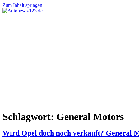
Zum Inhalt springen
Autonews-
Autonews
123.de
mit
Charme
Schlagwort:
General Motors
Wird Opel doch noch verkauft? General M