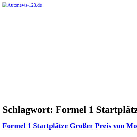
Zum
Inhalt
Autonews-
Autonews
springen
123.de
mit
Charme
Schlagwort:
Formel 1 Startplät
Formel 1 Startplätze Großer Preis von M