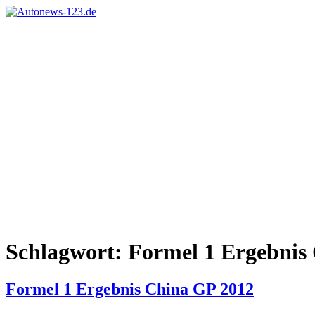
Zum
Inhalt
Autonews-
Autonews
springen
123.de
mit
Charme
Schlagwort:
Formel 1 Ergebnis
Formel 1 Ergebnis China GP 2012