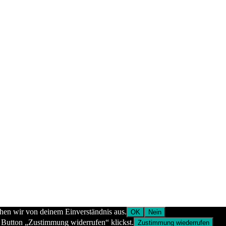
ehen wir von deinem Einverständnis aus.
OK
Nein
 Button „Zustimmung widerrufen“ klickst.
Zustimmung wiederrufen