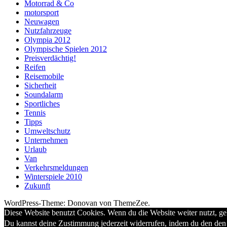
Motorrad & Co
motorsport
Neuwagen
Nutzfahrzeuge
Olympia 2012
Olympische Spielen 2012
Preisverdächtig!
Reifen
Reisemobile
Sicherheit
Soundalarm
Sportliches
Tennis
Tipps
Umweltschutz
Unternehmen
Urlaub
Van
Verkehrsmeldungen
Winterspiele 2010
Zukunft
WordPress-Theme: Donovan von ThemeZee.
Diese Website benutzt Cookies. Wenn du die Website weiter nutzt, g
Du kannst deine Zustimmung jederzeit widerrufen, indem du den den