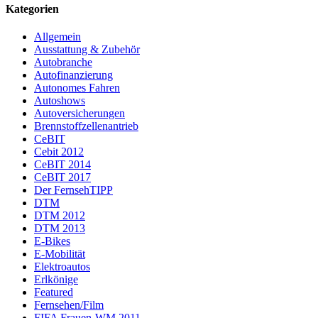
Kategorien
Allgemein
Ausstattung & Zubehör
Autobranche
Autofinanzierung
Autonomes Fahren
Autoshows
Autoversicherungen
Brennstoffzellenantrieb
CeBIT
Cebit 2012
CeBIT 2014
CeBIT 2017
Der FernsehTIPP
DTM
DTM 2012
DTM 2013
E-Bikes
E-Mobilität
Elektroautos
Erlkönige
Featured
Fernsehen/Film
FIFA Frauen-WM 2011