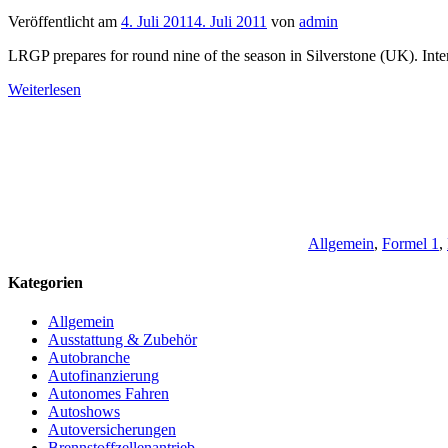
Veröffentlicht am
4. Juli 2011
4. Juli 2011
von
admin
LRGP prepares for round nine of the season in Silverstone (UK). Inte
Weiterlesen
Allgemein
,
Formel 1
,
Kategorien
Allgemein
Ausstattung & Zubehör
Autobranche
Autofinanzierung
Autonomes Fahren
Autoshows
Autoversicherungen
Brennstoffzellenantrieb