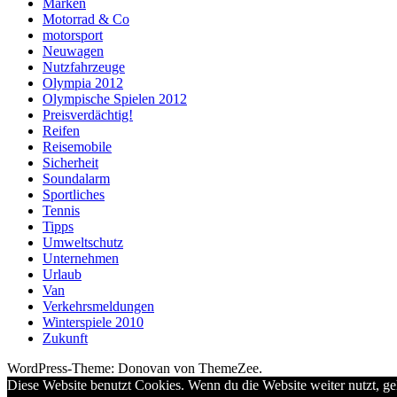
Marken
Motorrad & Co
motorsport
Neuwagen
Nutzfahrzeuge
Olympia 2012
Olympische Spielen 2012
Preisverdächtig!
Reifen
Reisemobile
Sicherheit
Soundalarm
Sportliches
Tennis
Tipps
Umweltschutz
Unternehmen
Urlaub
Van
Verkehrsmeldungen
Winterspiele 2010
Zukunft
WordPress-Theme: Donovan von ThemeZee.
Diese Website benutzt Cookies. Wenn du die Website weiter nutzt, g