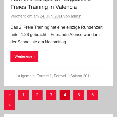
Freies Training in Valencia
Veröffentlicht am
24. Juni 2011
von
admin
Das 2. Freie Training hat eine einzige Rundenzeit
unter 1:38 gebracht – Fernando Alonso war damit
der Schnellste am Nachmittag
Weiterlesen
Allgemein
,
Formel 1
,
Formel 1-Saison 2011
Seitennummerierung
Vorherige
«
1
2
3
4
5
6
Beiträge
der
Nächste
»
Beiträge
Beiträge