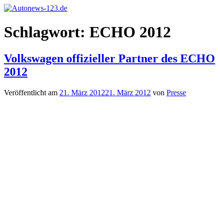
Zum
Inhalt
Autonews-
Autonews
springen
Schlagwort:
ECHO 2012
123.de
mit
Charme
Volkswagen offizieller Partner des ECHO
2012
Veröffentlicht am
21. März 2012
21. März 2012
von
Presse