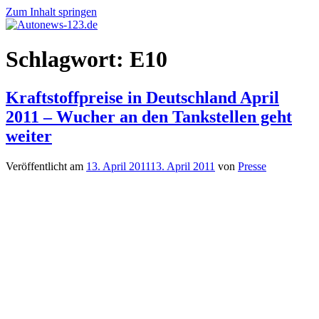
Zum Inhalt springen
Autonews-
Autonews
Schlagwort:
E10
123.de
mit
Charme
Kraftstoffpreise in Deutschland April
2011 – Wucher an den Tankstellen geht
weiter
Veröffentlicht am
13. April 2011
13. April 2011
von
Presse