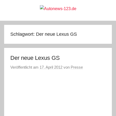
Zum
Inhalt
springen
Autonews-
Autonews
mit
Charme
123.de
Schlagwort:
Der neue Lexus GS
Der neue Lexus GS
Veröffentlicht am
17. April 2012
von
Presse