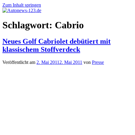
Zum Inhalt springen
Autonews-
Autonews
Schlagwort:
Cabrio
123.de
mit
Charme
Neues Golf Cabriolet debütiert mit
klassischem Stoffverdeck
Veröffentlicht am
2. Mai 2011
2. Mai 2011
von
Presse