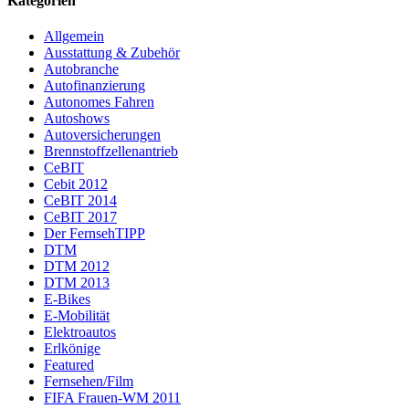
Kategorien
Beiträge
Allgemein
Ausstattung & Zubehör
Autobranche
Autofinanzierung
Autonomes Fahren
Autoshows
Autoversicherungen
Brennstoffzellenantrieb
CeBIT
Cebit 2012
CeBIT 2014
CeBIT 2017
Der FernsehTIPP
DTM
DTM 2012
DTM 2013
E-Bikes
E-Mobilität
Elektroautos
Erlkönige
Featured
Fernsehen/Film
FIFA Frauen-WM 2011