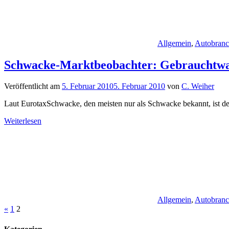
Allgemein
,
Autobran
Schwacke-Marktbeobachter: Gebrauchtwage
Veröffentlicht am
5. Februar 2010
5. Februar 2010
von
C. Weiher
Laut EurotaxSchwacke, den meisten nur als Schwacke bekannt, ist d
Weiterlesen
Allgemein
,
Autobran
Seitennummerierung
Vorherige
«
1
2
Beiträge
der