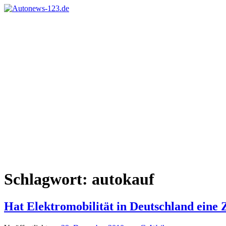
Zum
Inhalt
Autonews-
Autonews
springen
123.de
mit
Charme
Schlagwort:
autokauf
Hat Elektromobilität in Deutschland eine