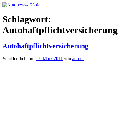
Zum
Inhalt
Autonews-
Autonews
springen
Schlagwort:
123.de
mit
Charme
Autohaftpflichtversicherung
Autohaftpflichtversicherung
Veröffentlicht am
17. März 2011
von
admin