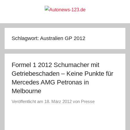
Zum
Inhalt
springen
Autonews-
Autonews
mit
Charme
123.de
Schlagwort:
Australien GP 2012
Formel 1 2012 Schumacher mit
Getriebeschaden – Keine Punkte für
Mercedes AMG Petronas in
Melbourne
Veröffentlicht am
18. März 2012
von
Presse