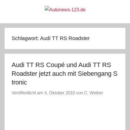
Zum
Inhalt
springen
Autonews-
Autonews
mit
Charme
123.de
Schlagwort:
Audi TT RS Roadster
Audi TT RS Coupé und Audi TT RS
Roadster jetzt auch mit Siebengang S
tronic
Veröffentlicht am
4. Oktober 2010
von
C. Weiher