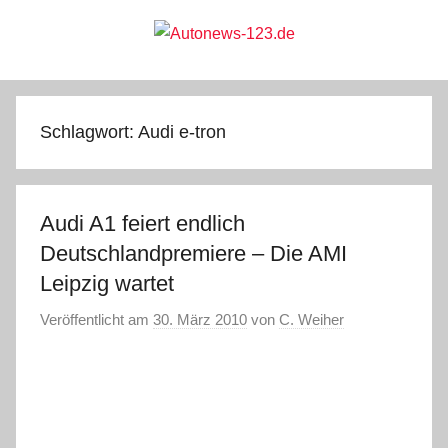
Zum
Inhalt
springen
Autonews-
Autonews
mit
Charme
123.de
Schlagwort:
Audi e-tron
Audi A1 feiert endlich
Deutschlandpremiere – Die AMI
Leipzig wartet
Veröffentlicht am
30. März 2010
von
C. Weiher