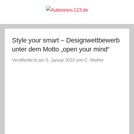
Zum
Inhalt
springen
Autonews-
Autonews
mit
Charme
123.de
Style your smart – Designwettbewerb
unter dem Motto „open your mind“
Veröffentlicht am
5. Januar 2010
von
C. Weiher