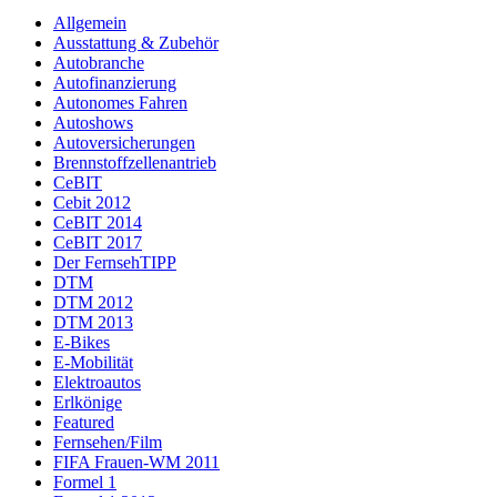
Allgemein
Ausstattung & Zubehör
Autobranche
Autofinanzierung
Autonomes Fahren
Autoshows
Autoversicherungen
Brennstoffzellenantrieb
CeBIT
Cebit 2012
CeBIT 2014
CeBIT 2017
Der FernsehTIPP
DTM
DTM 2012
DTM 2013
E-Bikes
E-Mobilität
Elektroautos
Erlkönige
Featured
Fernsehen/Film
FIFA Frauen-WM 2011
Formel 1