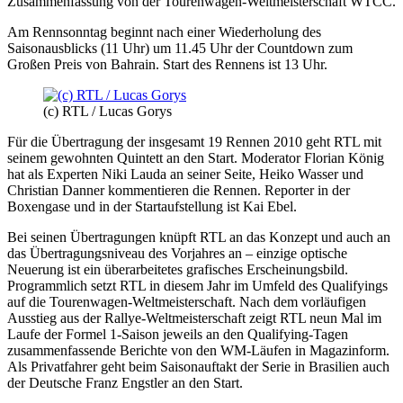
Zusammenfassung von der Tourenwagen-Weltmeisterschaft WTCC.
Am Rennsonntag beginnt nach einer Wiederholung des
Saisonausblicks (11 Uhr) um 11.45 Uhr der Countdown zum
Großen Preis von Bahrain. Start des Rennens ist 13 Uhr.
(c) RTL / Lucas Gorys
Für die Übertragung der insgesamt 19 Rennen 2010 geht RTL mit
seinem gewohnten Quintett an den Start. Moderator Florian König
hat als Experten Niki Lauda an seiner Seite, Heiko Wasser und
Christian Danner kommentieren die Rennen. Reporter in der
Boxengase und in der Startaufstellung ist Kai Ebel.
Bei seinen Übertragungen knüpft RTL an das Konzept und auch an
das Übertragungsniveau des Vorjahres an – einzige optische
Neuerung ist ein überarbeitetes grafisches Erscheinungsbild.
Programmlich setzt RTL in diesem Jahr im Umfeld des Qualifyings
auf die Tourenwagen-Weltmeisterschaft. Nach dem vorläufigen
Ausstieg aus der Rallye-Weltmeisterschaft zeigt RTL neun Mal im
Laufe der Formel 1-Saison jeweils an den Qualifying-Tagen
zusammenfassende Berichte von den WM-Läufen in Magazinform.
Als Privatfahrer geht beim Saisonauftakt der Serie in Brasilien auch
der Deutsche Franz Engstler an den Start.