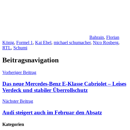
Bahrain
,
Florian
König
,
Formel 1
,
Kai Ebel
,
michael schumacher
,
Nico Rosberg
,
RTL
,
Schumi
Beitragsnavigation
Vorheriger Beitrag
Das neue Mercedes-Benz E-Klasse Cabriolet – Leises
Verdeck und stabiler Überrollschutz
Nächster Beitrag
Audi steigert auch im Februar den Absatz
Kategorien