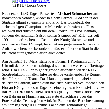
(c) RTL / Lucas Gorys
Nach exakt 1239 Tagen Pause steht
Michael Schumacher
am
kommenden Sonntag wieder in einem Formel 1-Boliden in der
Startaufstellung zu einem Grand Prix. Das Comeback des
siebenmaligen Champions im Mercedes elektrisiert die Fans
weltweit und drückt nicht nur dem Großen Preis von Bahrain,
sondern der gesamten Saison seinen Stempel auf. RTL, das seit
1991 ununterbrochen die Rennen der Königsklasse live und
exklusiv im Free TV zeigt, berichtet aus gegebenem Anlass am
Auftaktwochenende besonders umfassend über den Start in die
vielleicht aufregendste Saison aller Zeiten.
Am Samstag, 13. März, startet das Formel 1-Programm um 8.45
Uhr mit dem 3. Freien Training, das ausnahmsweise live übertragen
wird. Um 10.45 Uhr folgt der große Saisonausblick der RTL-
Sportredaktion mit allen Infos zu den bevorstehenden 19 Rennen,
den Fahrern und Teams. Das Hauptaugenmerk gilt dabei den
deutschen Fahrern, allen voran natürlich Michael Schumacher, den
Florian König in diesen Tagen zu einem großen Exklusivinterview
traf. Ab 11.30 Uhr schließt sich das Qualifying zum Großen Preis
von Bahrain in Manama an, das erste Aufschlüsse über das
Potenzial der Teams geben wird. Im Rahmen der Berichterstattung
am Samstag zeigt RTL erstmals auch eine zehnminütige