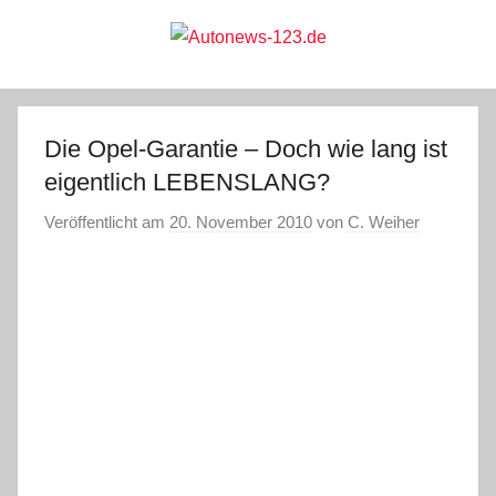
Zum
Inhalt
springen
Autonews-
Autonews
mit
Charme
123.de
Die Opel-Garantie – Doch wie lang ist
eigentlich LEBENSLANG?
Veröffentlicht am
20. November 2010
von
C. Weiher