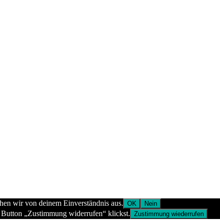
ehen wir von deinem Einverständnis aus.
OK
Nein
 Button „Zustimmung widerrufen“ klickst.
Zustimmung wiederrufen