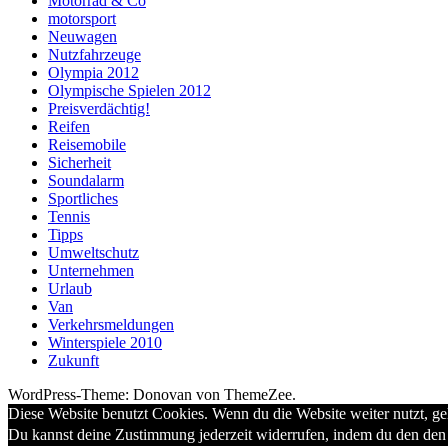
Motorrad & Co
motorsport
Neuwagen
Nutzfahrzeuge
Olympia 2012
Olympische Spielen 2012
Preisverdächtig!
Reifen
Reisemobile
Sicherheit
Soundalarm
Sportliches
Tennis
Tipps
Umweltschutz
Unternehmen
Urlaub
Van
Verkehrsmeldungen
Winterspiele 2010
Zukunft
WordPress-Theme: Donovan von ThemeZee.
Diese Website benutzt Cookies. Wenn du die Website weiter nutzt, g
Du kannst deine Zustimmung jederzeit widerrufen, indem du den den