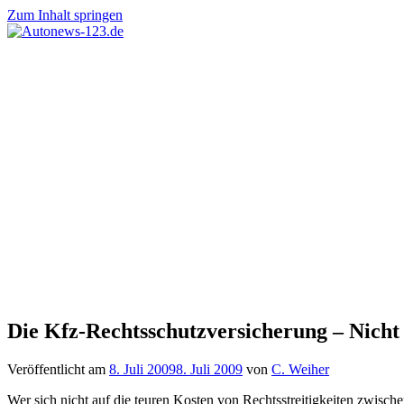
Zum Inhalt springen
Autonews-
Autonews
123.de
mit
Charme
Die Kfz-Rechtsschutzversicherung – Nicht 
Veröffentlicht am
8. Juli 2009
8. Juli 2009
von
C. Weiher
Wer sich nicht auf die teuren Kosten von Rechtsstreitigkeiten zwisc