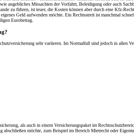
 wie angebliches Missachten der Vorfahrt, Beleidigung oder auch Sach
ande zu führen, ist teuer, die Kosten können aber durch eine Kfz-Re
t eigenes Geld aufwenden möchte.
Ein Rechtsstreit ist manchmal schnell 
lligen Eurobetrag.
ung?
utzversicherung sehr variieren. Im Normalfall sind jedoch in allen V
rsicherung, als auch in einem Versicherungspaket im Rechtsschutzbere
g abschließen möchte, zum Beispiel im Bereich Mietrecht oder Eigentu