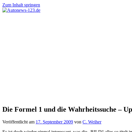
Zum Inhalt springen
Autonews-
Autonews
123.de
mit
Charme
Die Formel 1 und die Wahrheitssuche – U
Veröffentlicht am
17. September 2009
von
C. Weiher
Es ist doch wieder einmal interessant, was die „BILD“ alles so titelt i