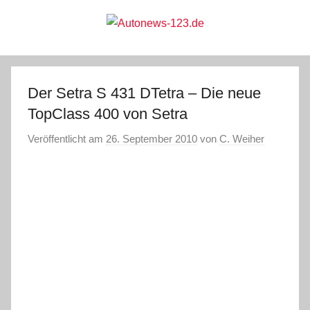
Zum
Inhalt
springen
Autonews-
Autonews
mit
Charme
123.de
Der Setra S 431 DTetra – Die neue
TopClass 400 von Setra
Veröffentlicht am
26. September 2010
von
C. Weiher