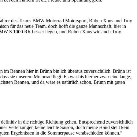
den Fahrer des Teams BMW Motorrad Motorsport, Ruben Xaus und Troy
Saison für das neue Team, doch hofft die ganze Mannschaft, hier in
r BMW S 1000 RR besser liegen, und Ruben Xaus wie auch Troy
ten im Rennen hier in Brünn bin ich überaus zuversichtlich. Brünn ist
 dass sie unserem Motorrad liegt. Es war bis hierher zwar eine lange,
ächsten Rennen, und da wäre es natürlich schön, Brünn mit guten
definitiv in die richtige Richtung gehen. Entsprechend zuversichtlich
ner Verletzungen keine leichte Saison, doch meine Hand stellt kein
i guten Ergebnissen in die Sommerpause verabschieden können.“