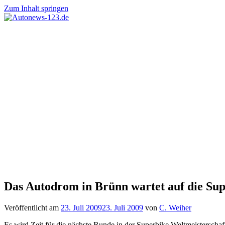
Zum Inhalt springen
Autonews-
Autonews
123.de
mit
Charme
Das Autodrom in Brünn wartet auf die Su
Veröffentlicht am
23. Juli 2009
23. Juli 2009
von
C. Weiher
Es wird Zeit für die nächste Runde in der Superbike Weltmeisterschaf