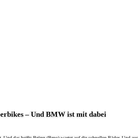
perbikes – Und BMW ist mit dabei
t. Und das heißt: Brünn (Brno) wartet auf die schnellen Räder. Und au