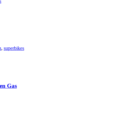
s
n
,
superbikes
en Gas