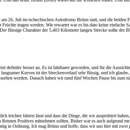
det am 26. Juli im tschechischen Autodromo Brünn statt, und die bei
ier Früchte tragen werden. Wie erwartet war es bis dato keine einfache 
Der flüssige Charakter der 5,403 Kilometer langen Strecke sollte de
tzt definitiv besser an. Es ist fahrbarer geworden, und für die Aussich
r langsamer Kurven ist der Streckenverlauf sehr flüssig, und ich glaube,
ut aussehen werden. Danach haben wir rund fünf Wochen Pause bis zum n
ch leichter fahren lässt und dass die Dinge, die wir ausprobiert haben, 
en Rennen Positives mitnehmen sollten. Bisher war es auch aufgrund mei
ntig in Ordnung. Ich mag Brünn und hoffe, dass wir uns hier mit zwe