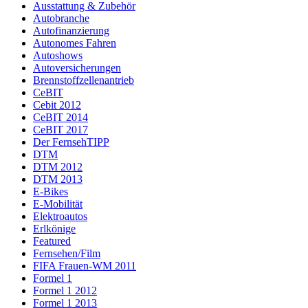
Ausstattung & Zubehör
Autobranche
Autofinanzierung
Autonomes Fahren
Autoshows
Autoversicherungen
Brennstoffzellenantrieb
CeBIT
Cebit 2012
CeBIT 2014
CeBIT 2017
Der FernsehTIPP
DTM
DTM 2012
DTM 2013
E-Bikes
E-Mobilität
Elektroautos
Erlkönige
Featured
Fernsehen/Film
FIFA Frauen-WM 2011
Formel 1
Formel 1 2012
Formel 1 2013