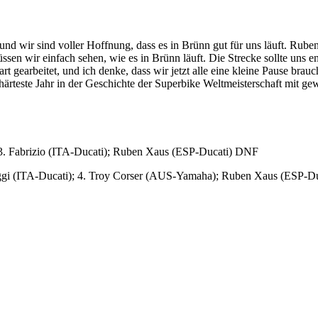
 und wir sind voller Hoffnung, dass es in Brünn gut für uns läuft. Ru
üssen wir einfach sehen, wie es in Brünn läuft. Die Strecke sollte un
t gearbeitet, und ich denke, dass wir jetzt alle eine kleine Pause bra
härteste Jahr in der Geschichte der Superbike Weltmeisterschaft mit ge
3. Fabrizio (ITA-Ducati); Ruben Xaus (ESP-Ducati) DNF
Biaggi (ITA-Ducati); 4. Troy Corser (AUS-Yamaha); Ruben Xaus (ESP