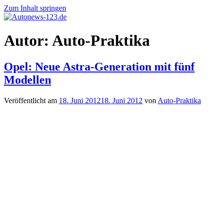
Zum Inhalt springen
Autonews-
Autonews
Autor:
Auto-Praktika
123.de
mit
Charme
Opel: Neue Astra-Generation mit fünf
Modellen
Veröffentlicht am
18. Juni 2012
18. Juni 2012
von
Auto-Praktika