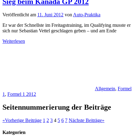
Sieg beim Kanada GP 2012
Veröffentlicht am
11. Juni 2012
von
Auto-Praktika
Er war der Schnellste im Freitagstraining, im Qualifying musste er
sich nur Sebastian Vettel geschlagen geben – und am Ende
Weiterlesen
Allgemein
,
Formel
1
,
Formel 1 2012
Seitennummerierung der Beiträge
«
Vorherige Beiträge
1
2
3
4
5
6
7
Nächste Beiträge
»
Kategorien