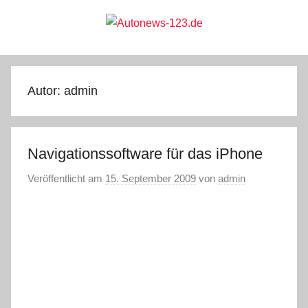
Zum
Inhalt
springen
Autonews-
Autonews
mit
Charme
123.de
Autor:
admin
Navigationssoftware für das iPhone
Veröffentlicht am
15. September 2009
von
admin