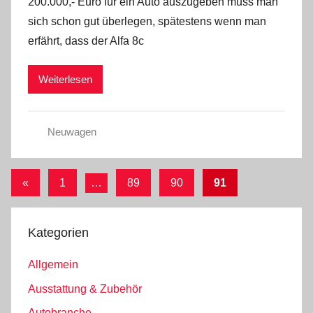
200.000,- Euro für ein Auto auszugeben muss man
sich schon gut überlegen, spätestens wenn man
erfährt, dass der Alfa 8c
Weiterlesen
Neuwagen
Seitennummerierung
Vorherige
«
1
…
89
90
91
Beiträge
der
Beiträge
Kategorien
Allgemein
Ausstattung & Zubehör
Autobranche